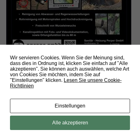
e
s
B
e
s
u
c
h
s
s
o
Wir servieren Cookies. Wenn Sie der Meinung sind,
g
dass dies in Ordnung ist, klicken Sie einfach auf "Alle
u
akzeptieren". Sie können auch auswählen, welche Art
Bauunternehmung
t
von Cookies Sie möchten, indem Sie auf
w
"Einstellungen" klicken.
Lesen Sie unsere Cookie-
i
Richtlinien
e
m
ö
Einstellungen
g
l
i
Alle akzeptieren
c
h
f