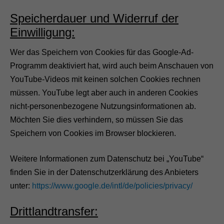
.
Speicherdauer und Widerruf der
Einwilligung:
S
t
a
Wer das Speichern von Cookies für das Google-Ad-
t
Programm deaktiviert hat, wird auch beim Anschauen von
i
s
YouTube-Videos mit keinen solchen Cookies rechnen
t
müssen. YouTube legt aber auch in anderen Cookies
i
k
nicht-personenbezogene Nutzungsinformationen ab.
e
Möchten Sie dies verhindern, so müssen Sie das
n
D
Speichern von Cookies im Browser blockieren.
a
m
Weitere Informationen zum Datenschutz bei „YouTube“
i
t
finden Sie in der Datenschutzerklärung des Anbieters
w
unter:
https://www.google.de/intl/de/policies/privacy/
i
r
d
Drittlandtransfer:
i
e