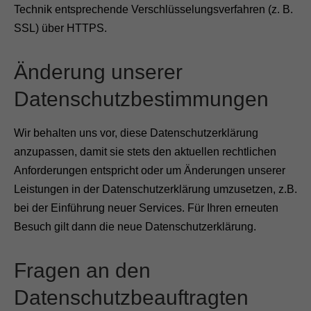
Technik entsprechende Verschlüsselungsverfahren (z. B.
d
e
SSL) über HTTPS.
r
W
e
Änderung unserer
b
s
Datenschutzbestimmungen
i
t
e
Wir behalten uns vor, diese Datenschutzerklärung
b
a
anzupassen, damit sie stets den aktuellen rechtlichen
s
Anforderungen entspricht oder um Änderungen unserer
i
e
Leistungen in der Datenschutzerklärung umzusetzen, z.B.
r
bei der Einführung neuer Services. Für Ihren erneuten
e
n
Besuch gilt dann die neue Datenschutzerklärung.
d
a
u
Fragen an den
f
d
Datenschutzbeauftragten
e