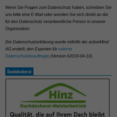
r
N
Wenn Sie Fragen zum Datenschutz haben, schreiben Sie
u
t
uns bitte eine E-Mail oder wenden Sie sich direkt an die
z
für den Datenschutz verantwortliche Person in unserer
u
n
Organisation:
g
d
Die Datenschutzerklärung wurde mithilfe der activeMind
e
r
AG erstellt, den Experten für
externe
W
Datenschutzbeauftragte
(Version #2019-04-10).
e
b
s
Dachdeckerei
i
t
e
v
e
r
b
e
s
s