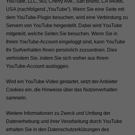
YouTube, LLC, 901 Cherry Ave., San Bruno, CA 94066,
n
USA (nachfolgend „YouTube“). Wenn Sie eine Seite mit
a
l
dem YouTube-Plugin besuchen, wird eine Verbindung zu
.
Servern von YouTube hergestellt. Dabei wird YouTube
S
i
mitgeteilt, welche Seiten Sie besuchen. Wenn Sie in
e
Ihrem YouTube-Account eingeloggt sind, kann YouTube
w
e
Ihr Surfverhalten Ihnen persönlich zuzuordnen. Dies
r
verhindern Sie, indem Sie sich vorher aus Ihrem
d
e
YouTube-Account ausloggen.
n
b
e
Wird ein YouTube-Video gestartet, setzt der Anbieter
n
Cookies ein, die Hinweise über das Nutzerverhalten
ö
t
sammeln.
i
g
t
Weitere Informationen zu Zweck und Umfang der
,
Datenerhebung und ihrer Verarbeitung durch YouTube
d
a
erhalten Sie in den Datenschutzerklärungen des
m