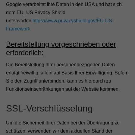
Google verarbeitet Ihre Daten in den USA und hat sich
F
u
dem EU_US Privacy Shield
n
unterworfen
https://www.privacyshield.gov/EU-US-
k
t
Framework
.
i
o
n
Bereitstellung vorgeschrieben oder
a
erforderlich:
l
i
t
Die Bereitstellung Ihrer personenbezogenen Daten
ä
erfolgt freiwillig, allein auf Basis Ihrer Einwilligung. Sofern
t
u
Sie den Zugriff unterbinden, kann es hierdurch zu
n
Funktionseinschränkungen auf der Website kommen.
d
S
t
SSL-Verschlüsselung
r
u
k
Um die Sicherheit Ihrer Daten bei der Übertragung zu
t
u
schützen, verwenden wir dem aktuellen Stand der
r