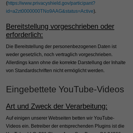
(
https://www.privacyshield.gov/participant?
i
e
id=a2zt0000000TNo9AAG&status=Active
).
s
e
Bereitstellung vorgeschrieben oder
C
o
erforderlich:
o
k
i
Die Bereitstellung der personenbezogenen Daten ist
e
weder gesetzlich, noch vertraglich vorgeschrieben.
s
s
Allerdings kann ohne die korrekte Darstellung der Inhalte
i
von Standardschriften nicht ermöglicht werden.
n
d
n
Eingebettete YouTube-Videos
i
c
h
Art und Zweck der Verarbeitung:
t
o
p
Auf einigen unserer Webseiten betten wir YouTube-
t
Videos ein. Betreiber der entsprechenden Plugins ist die
i
o