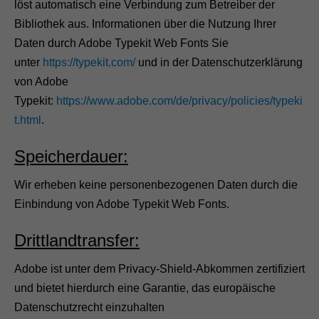
löst automatisch eine Verbindung zum Betreiber der
Bibliothek aus. Informationen über die Nutzung Ihrer
Daten durch Adobe Typekit Web Fonts Sie
unter
https://typekit.com/
und in der Datenschutzerklärung
von Adobe
Typekit:
https://www.adobe.com/de/privacy/policies/typeki
t.html
.
Speicherdauer:
Wir erheben keine personenbezogenen Daten durch die
N
Einbindung von Adobe Typekit Web Fonts.
o
t
Drittlandtransfer:
w
e
n
Adobe ist unter dem Privacy-Shield-Abkommen zertifiziert
d
und bietet hierdurch eine Garantie, das europäische
i
g
Datenschutzrecht einzuhalten
D