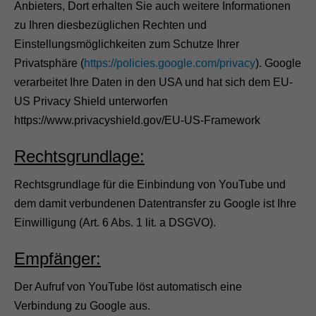
Anbieters, Dort erhalten Sie auch weitere Informationen
i
t
zu Ihren diesbezüglichen Rechten und
d
Einstellungsmöglichkeiten zum Schutze Ihrer
i
e
Privatsphäre (
https://policies.google.com/privacy
). Google
W
verarbeitet Ihre Daten in den USA und hat sich dem EU-
e
b
US Privacy Shield unterworfen
s
https://www.privacyshield.gov/EU-US-Framework
i
t
e
Rechtsgrundlage:
f
u
Rechtsgrundlage für die Einbindung von YouTube und
n
k
dem damit verbundenen Datentransfer zu Google ist Ihre
t
Einwilligung (Art. 6 Abs. 1 lit. a DSGVO).
i
o
n
Empfänger:
i
e
Der Aufruf von YouTube löst automatisch eine
r
t
Verbindung zu Google aus.