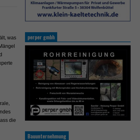
perper gmbh
ält, was
 Mängel
nd
xperte
rale,
endes
ass die
Bauunternehmung