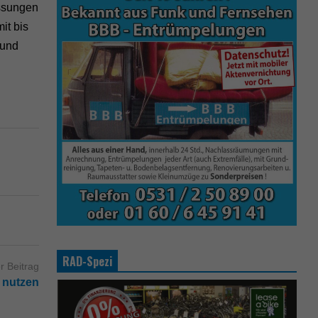
assungen
it bis
 und
RAD-Spezi
r Beitrag
 nutzen