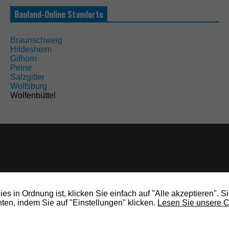
Bauland-Online Standorte
Braunschweig
Hildesheim
Gifhorn
Peine
Salzgitter
Wolfsburg
Wolfenbüttel
s in Ordnung ist, klicken Sie einfach auf "Alle akzeptieren". S
en, indem Sie auf "Einstellungen" klicken.
Lesen Sie unsere C
rights reserved.