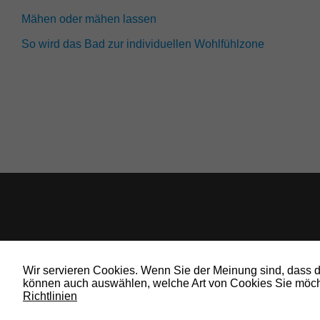
Mähen oder mähen lassen
So wird das Bad zur individuellen Wohlfühlzone
Wir servieren Cookies. Wenn Sie der Meinung sind, dass die
können auch auswählen, welche Art von Cookies Sie möcht
Richtlinien
© 2019 Bauland Magazin Wolfenbüttel, Braunschweig, Peine & Wolfsburg. All 