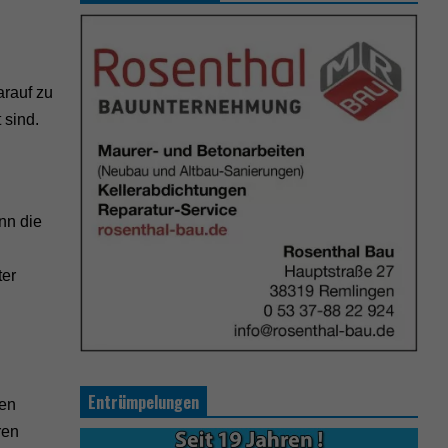
arauf zu
 sind.
nn die
ter
Entrümpelungen
den
ren