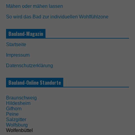
Mähen oder mähen lassen
So wird das Bad zur individuellen Wohlfühlzone
Bauland-Magazin
Startseite
Impressum
Datenschutzerklärung
Bauland-Online Standorte
Braunschweig
Hildesheim
N
Gifhorn
o
Peine
t
Salzgitter
w
Wolfsburg
e
Wolfenbüttel
n