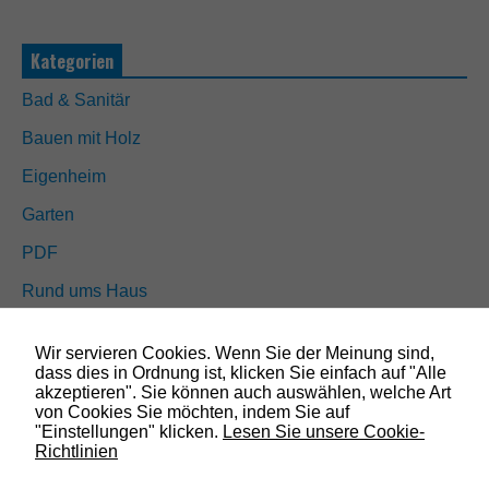
d
i
g
Kategorien
D
i
Bad & Sanitär
e
s
Bauen mit Holz
e
C
Eigenheim
o
o
Garten
k
i
PDF
e
s
Rund ums Haus
s
i
Schöner wohnen
n
Wir servieren Cookies. Wenn Sie der Meinung sind,
d
Sicherheit
dass dies in Ordnung ist, klicken Sie einfach auf "Alle
n
akzeptieren". Sie können auch auswählen, welche Art
i
von Cookies Sie möchten, indem Sie auf
c
"Einstellungen" klicken.
Lesen Sie unsere Cookie-
SUCHEN
h
Richtlinien
t
o