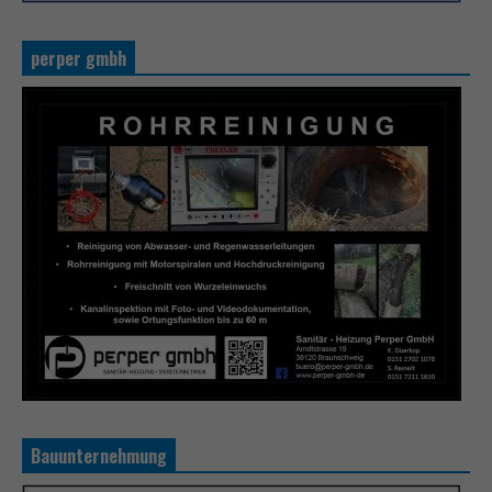
perper gmbh
Bauunternehmung