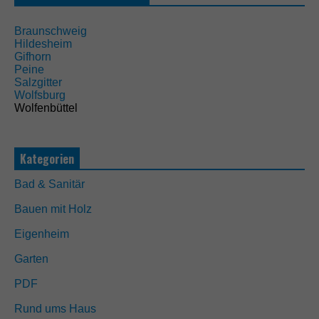
Braunschweig
Hildesheim
Gifhorn
Peine
Salzgitter
Wolfsburg
Wolfenbüttel
N
Kategorien
o
t
Bad & Sanitär
w
e
Bauen mit Holz
n
d
Eigenheim
i
g
Garten
D
i
PDF
e
s
Rund ums Haus
e