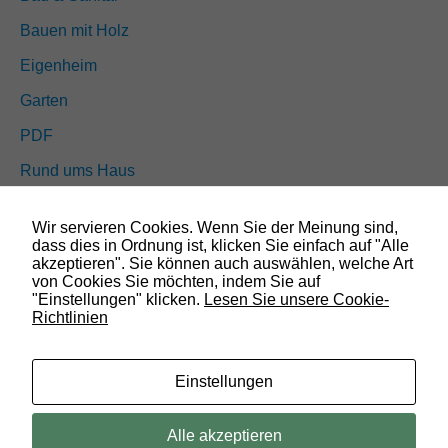
o
Bauen mit Holz
n
a
Eigenheim
l
.
Garten
S
i
PDF
e
w
Rund ums Haus
e
r
Schöner wohnen
d
Wir servieren Cookies. Wenn Sie der Meinung sind,
e
Sicherheit
dass dies in Ordnung ist, klicken Sie einfach auf "Alle
n
akzeptieren". Sie können auch auswählen, welche Art
b
von Cookies Sie möchten, indem Sie auf
e
"Einstellungen" klicken.
Lesen Sie unsere Cookie-
SUCHEN
n
Richtlinien
ö
t
i
g
Einstellungen
t
,
d
© 2019 Bauland Magazin Wolfenbüttel, Braunschweig, Peine &
Alle akzeptieren