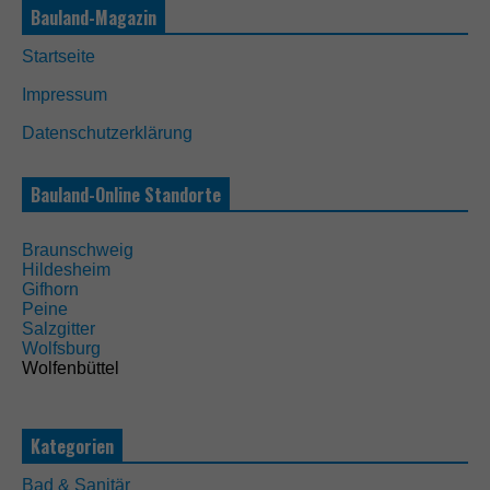
Bauland-Magazin
D
i
Startseite
e
s
Impressum
e
C
Datenschutzerklärung
o
o
k
Bauland-Online Standorte
i
e
s
Braunschweig
s
Hildesheim
i
Gifhorn
n
Peine
d
Salzgitter
n
Wolfsburg
i
Wolfenbüttel
c
h
t
o
Kategorien
p
t
Bad & Sanitär
i