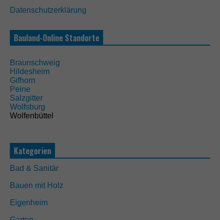
Datenschutzerklärung
N
o
t
Bauland-Online Standorte
w
e
n
Braunschweig
d
Hildesheim
i
Gifhorn
g
Peine
D
Salzgitter
i
Wolfsburg
e
Wolfenbüttel
s
e
C
o
Kategorien
o
k
Bad & Sanitär
i
e
Bauen mit Holz
s
s
Eigenheim
i
n
Garten