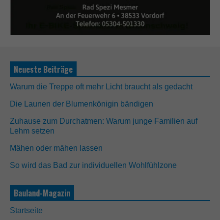
N
o
t
w
e
n
Neueste Beiträge
d
i
Warum die Treppe oft mehr Licht braucht als gedacht
g
D
Die Launen der Blumenkönigin bändigen
i
e
Zuhause zum Durchatmen: Warum junge Familien auf
s
Lehm setzen
e
C
Mähen oder mähen lassen
o
o
So wird das Bad zur individuellen Wohlfühlzone
k
i
e
Bauland-Magazin
s
s
Startseite
i