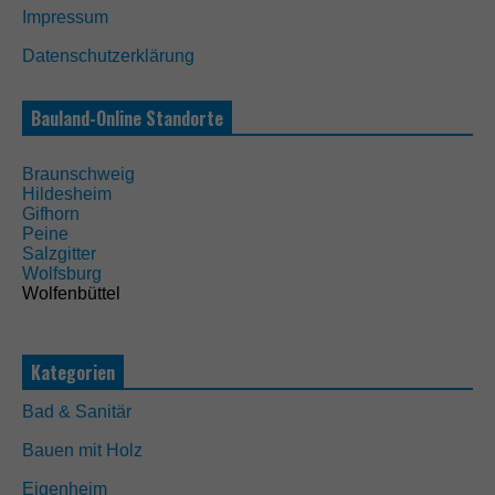
n
Impressum
d
n
Datenschutzerklärung
i
c
h
Bauland-Online Standorte
t
o
p
Braunschweig
t
Hildesheim
i
Gifhorn
o
Peine
n
Salzgitter
a
Wolfsburg
l
Wolfenbüttel
.
S
i
e
Kategorien
w
e
Bad & Sanitär
r
d
Bauen mit Holz
e
n
Eigenheim