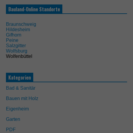
N
o
Bauland-Online Standorte
t
w
e
Braunschweig
n
Hildesheim
d
Gifhorn
i
Peine
g
Salzgitter
D
Wolfsburg
i
Wolfenbüttel
e
s
e
C
Kategorien
o
o
Bad & Sanitär
k
i
Bauen mit Holz
e
s
Eigenheim
s
i
Garten
n
PDF
d