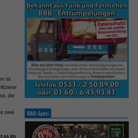
n ist
fizierer
se, die
he zwei
RAD-Spezi
t es im