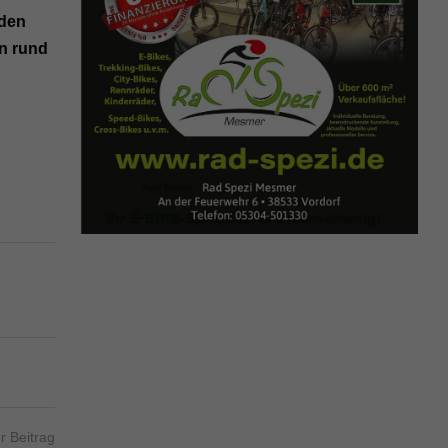
 den
n rund
r Beitrag