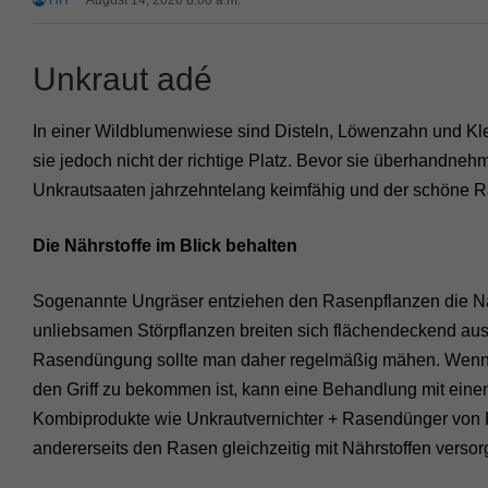
HH
August 14, 2020 8:00 a.m.
Unkraut adé
In einer Wildblumenwiese sind Disteln, Löwenzahn und Klee
sie jedoch nicht der richtige Platz. Bevor sie überhandneh
Unkrautsaaten jahrzehntelang keimfähig und der schöne Ra
Die Nährstoffe im Blick behalten
Sogenannte Ungräser entziehen den Rasenpflanzen die Nähr
unliebsamen Störpflanzen breiten sich flächendeckend aus.
Rasendüngung sollte man daher regelmäßig mähen. Wenn 
den Griff zu bekommen ist, kann eine Behandlung mit einem
Kombiprodukte wie Unkrautvernichter + Rasendünger von E
andererseits den Rasen gleichzeitig mit Nährstoffen versor