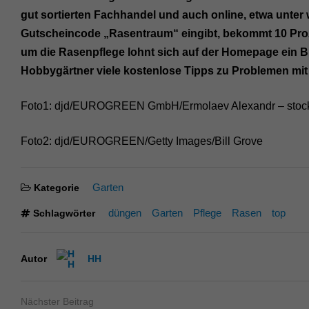
gut sortierten Fachhandel und auch online, etwa unte
Gutscheincode „Rasentraum“ eingibt, bekommt 10 Proze
um die Rasenpflege lohnt sich auf der Homepage ein Bli
Hobbygärtner viele kostenlose Tipps zu Problemen mit 
Foto1: djd/EUROGREEN GmbH/Ermolaev Alexandr – stoc
Foto2: djd/EUROGREEN/Getty Images/Bill Grove
Garten
Kategorie
düngen
Garten
Pflege
Rasen
top
Schlagwörter
Autor
HH
Nächster Beitrag