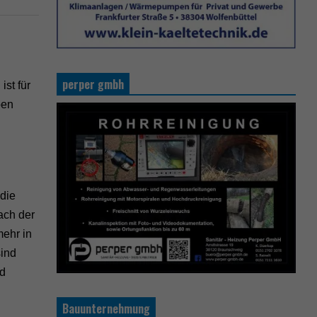
perper gmbh
st für
ben
die
ach der
ehr in
sind
nd
Bauunternehmung