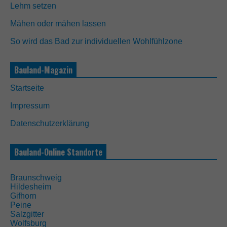
Lehm setzen
Mähen oder mähen lassen
So wird das Bad zur individuellen Wohlfühlzone
Bauland-Magazin
N
o
Startseite
t
w
Impressum
e
n
Datenschutzerklärung
d
i
g
Bauland-Online Standorte
D
i
e
Braunschweig
s
Hildesheim
e
Gifhorn
C
Peine
o
Salzgitter
o
Wolfsburg
k