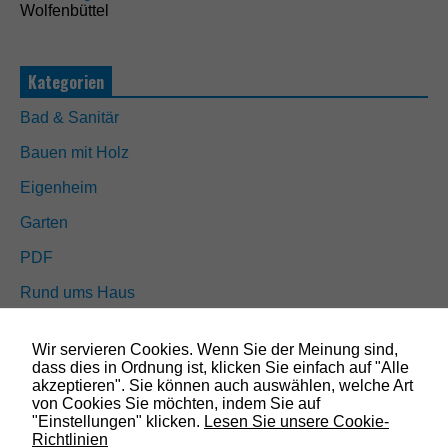
Wolfenbüttel
i
e
s
s
Kategorien
i
n
Bad & Sanitär
d
n
Bauen mit Holz
i
c
Eigenheim
h
t
Garten
o
p
PDF
t
i
Rund ums Haus
o
n
Schöner wohnen
a
Wir servieren Cookies. Wenn Sie der Meinung sind,
l
Sicherheit
dass dies in Ordnung ist, klicken Sie einfach auf "Alle
.
akzeptieren". Sie können auch auswählen, welche Art
S
von Cookies Sie möchten, indem Sie auf
i
"Einstellungen" klicken.
Lesen Sie unsere Cookie-
SUCHEN
e
Richtlinien
w