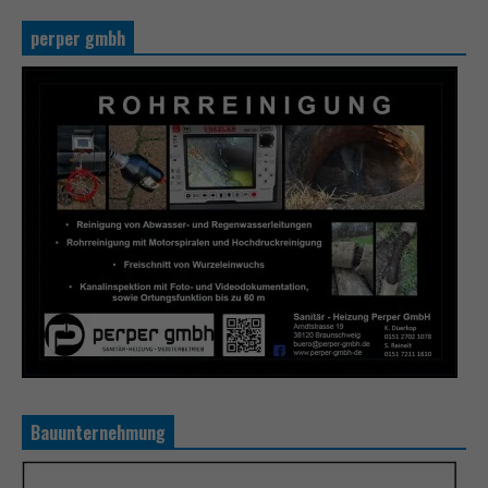
perper gmbh
Bauunternehmung