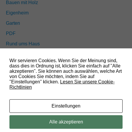
o
Bauen mit Holz
n
a
Eigenheim
l
Garten
.
S
PDF
i
e
Rund ums Haus
w
e
Schöner wohnen
r
d
Wir servieren Cookies. Wenn Sie der Meinung sind,
Sicherheit
e
dass dies in Ordnung ist, klicken Sie einfach auf "Alle
n
akzeptieren". Sie können auch auswählen, welche Art
b
von Cookies Sie möchten, indem Sie auf
e
"Einstellungen" klicken.
Lesen Sie unsere Cookie-
SUCHEN
n
Richtlinien
ö
t
i
Einstellungen
g
t
,
© 2019 Bauland Magazin Wolfenbüttel, Braunschweig, Peine &
Alle akzeptieren
d
Wolfsburg. All rights reserved.
a