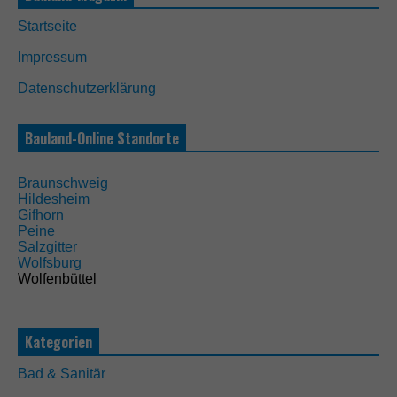
D
i
Startseite
e
s
Impressum
e
C
Datenschutzerklärung
o
o
k
Bauland-Online Standorte
i
e
s
Braunschweig
s
Hildesheim
i
Gifhorn
n
Peine
d
Salzgitter
n
Wolfsburg
i
Wolfenbüttel
c
h
t
Kategorien
o
p
t
Bad & Sanitär
i