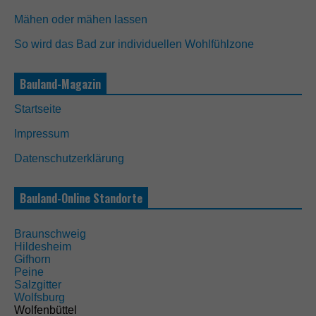
Mähen oder mähen lassen
So wird das Bad zur individuellen Wohlfühlzone
Bauland-Magazin
N
o
Startseite
t
w
Impressum
e
n
Datenschutzerklärung
d
i
g
Bauland-Online Standorte
D
i
e
Braunschweig
s
Hildesheim
e
Gifhorn
C
Peine
o
Salzgitter
o
Wolfsburg
k
Wolfenbüttel