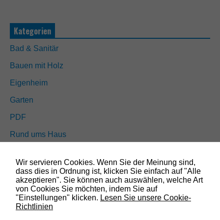
i
e
s
s
Kategorien
i
n
Bad & Sanitär
d
n
Bauen mit Holz
i
c
Eigenheim
h
t
Garten
o
PDF
p
t
Rund ums Haus
i
o
Schöner wohnen
n
a
Wir servieren Cookies. Wenn Sie der Meinung sind,
Sicherheit
l
dass dies in Ordnung ist, klicken Sie einfach auf "Alle
.
akzeptieren". Sie können auch auswählen, welche Art
S
von Cookies Sie möchten, indem Sie auf
i
"Einstellungen" klicken.
Lesen Sie unsere Cookie-
SUCHEN
e
Richtlinien
w