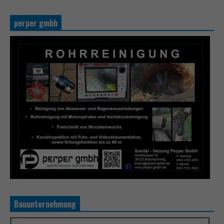
perper gmbh
Bauunternehmung