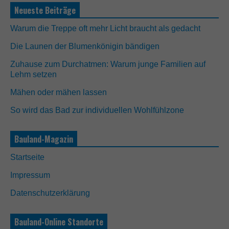
Neueste Beiträge
Warum die Treppe oft mehr Licht braucht als gedacht
Die Launen der Blumenkönigin bändigen
Zuhause zum Durchatmen: Warum junge Familien auf
Lehm setzen
Mähen oder mähen lassen
N
So wird das Bad zur individuellen Wohlfühlzone
o
t
w
Bauland-Magazin
e
n
Startseite
d
i
Impressum
g
D
Datenschutzerklärung
i
e
s
Bauland-Online Standorte
e