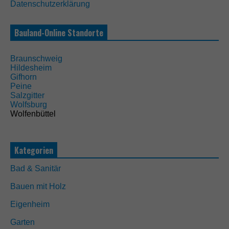
Datenschutzerklärung
N
o
t
Bauland-Online Standorte
w
e
n
Braunschweig
d
Hildesheim
i
Gifhorn
g
Peine
D
Salzgitter
i
Wolfsburg
e
Wolfenbüttel
s
e
C
Kategorien
o
o
k
Bad & Sanitär
i
e
Bauen mit Holz
s
s
Eigenheim
i
Garten
n