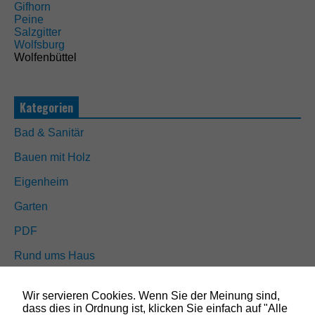
Gifhorn
Peine
Salzgitter
Wolfsburg
Wolfenbüttel
Kategorien
Bad & Sanitär
Bauen mit Holz
Eigenheim
Garten
PDF
Rund ums Haus
N
Schöner wohnen
o
Wir servieren Cookies. Wenn Sie der Meinung sind,
t
Sicherheit
dass dies in Ordnung ist, klicken Sie einfach auf "Alle