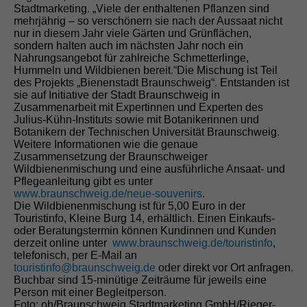
Stadtmarketing. „Viele der enthaltenen Pflanzen sind
mehrjährig – so verschönern sie nach der Aussaat nicht
nur in diesem Jahr viele Gärten und Grünflächen,
sondern halten auch im nächsten Jahr noch ein
Nahrungsangebot für zahlreiche Schmetterlinge,
Hummeln und Wildbienen bereit.“Die Mischung ist Teil
des Projekts „Bienenstadt Braunschweig“. Entstanden ist
sie auf Initiative der Stadt Braunschweig in
Zusammenarbeit mit Expertinnen und Experten des
Julius-Kühn-Instituts sowie mit Botanikerinnen und
Botanikern der Technischen Universität Braunschweig.
Weitere Informationen wie die genaue
Zusammensetzung der Braunschweiger
Wildbienenmischung und eine ausführliche Ansaat- und
Pflegeanleitung gibt es unter
www.braunschweig.de/neue-souvenirs
.
Die Wildbienenmischung ist für 5,00 Euro in der
Touristinfo, Kleine Burg 14, erhältlich. Einen Einkaufs-
oder Beratungstermin können Kundinnen und Kunden
derzeit online unter
www.braunschweig.de/touristinfo
,
telefonisch, per E-Mail an
touristinfo@braunschweig.de
oder direkt vor Ort anfragen.
Buchbar sind 15-minütige Zeiträume für jeweils eine
Person mit einer Begleitperson.
Foto: oh/Braunschweig Stadtmarketing GmbH/Rieger-