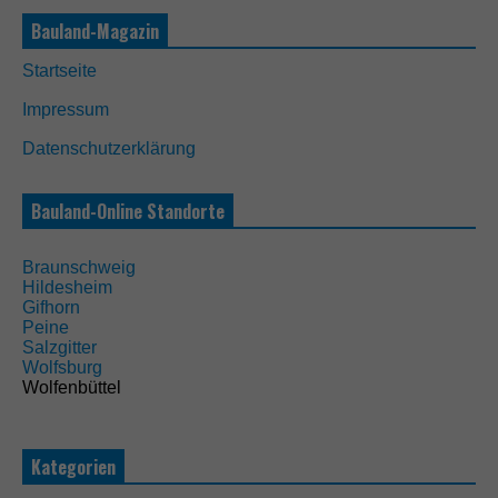
g
D
Bauland-Magazin
i
e
Startseite
s
e
Impressum
C
o
Datenschutzerklärung
o
k
i
Bauland-Online Standorte
e
s
s
Braunschweig
i
Hildesheim
n
Gifhorn
d
Peine
n
Salzgitter
i
Wolfsburg
c
Wolfenbüttel
h
t
o
Kategorien
p
t