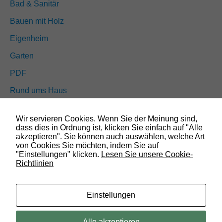
i
Bad & Sanitär
o
n
Bauen mit Holz
a
Eigenheim
l
.
Garten
S
i
PDF
e
w
Rund ums Haus
e
r
Schöner wohnen
d
Wir servieren Cookies. Wenn Sie der Meinung sind,
e
Sicherheit
dass dies in Ordnung ist, klicken Sie einfach auf "Alle
n
akzeptieren". Sie können auch auswählen, welche Art
b
von Cookies Sie möchten, indem Sie auf
e
SUCHEN
"Einstellungen" klicken.
Lesen Sie unsere Cookie-
n
Richtlinien
ö
t
i
g
Einstellungen
t
,
d
© 2019 Bauland Magazin Wolfenbüttel, Braunschweig, Peine &
Alle akzeptieren