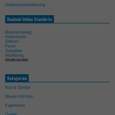
e
s
Datenschutzerklärung
e
C
Bauland-Online Standorte
o
o
k
Braunschweig
i
Hildesheim
e
Gifhorn
s
Peine
s
Salzgitter
i
Wolfsburg
n
Wolfenbüttel
d
n
i
c
Kategorien
h
t
Bad & Sanitär
o
p
Bauen mit Holz
t
i
Eigenheim
o
n
Garten