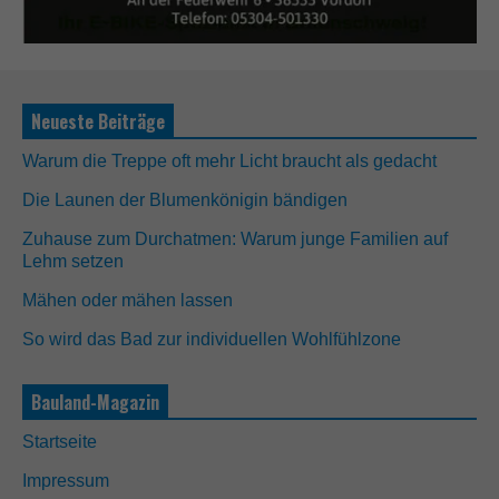
Neueste Beiträge
Warum die Treppe oft mehr Licht braucht als gedacht
Die Launen der Blumenkönigin bändigen
Zuhause zum Durchatmen: Warum junge Familien auf
Lehm setzen
N
o
Mähen oder mähen lassen
t
w
So wird das Bad zur individuellen Wohlfühlzone
e
n
d
Bauland-Magazin
i
g
Startseite
D
i
Impressum