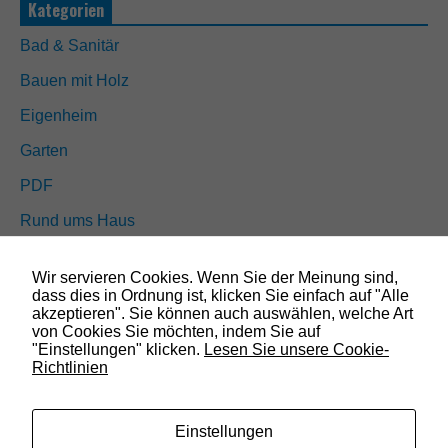
Kategorien
Bad & Sanitär
Bauen mit Holz
N
Eigenheim
o
t
Garten
w
e
PDF
n
d
Rund ums Haus
i
g
Schöner wohnen
D
Wir servieren Cookies. Wenn Sie der Meinung sind,
i
Sicherheit
dass dies in Ordnung ist, klicken Sie einfach auf "Alle
e
akzeptieren". Sie können auch auswählen, welche Art
s
von Cookies Sie möchten, indem Sie auf
e
"Einstellungen" klicken.
Lesen Sie unsere Cookie-
SUCHEN
C
Richtlinien
o
o
k
i
Einstellungen
e