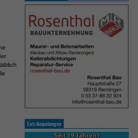
he
der
täblich
le
Entrümpelungen