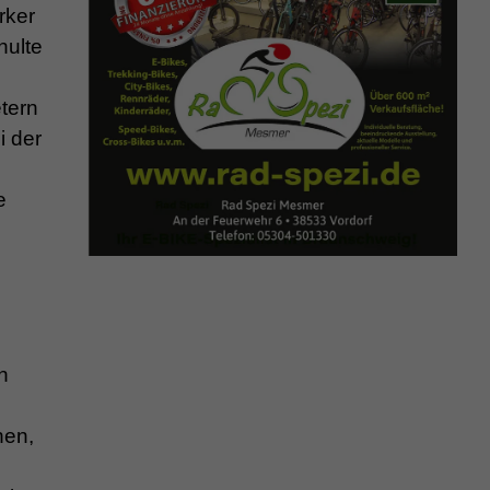
rker
hulte
etern
i der
e
n
nen,