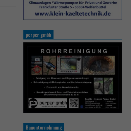
perper gmbh
Bauunternehmung