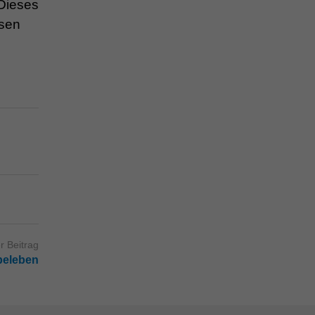
 Dieses
ssen
r Beitrag
beleben