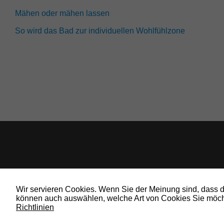
Mähen oder mähen lassen
So wird das Bad zur individuellen Wohlfühlzone
Wir servieren Cookies. Wenn Sie der Meinung sind, dass die
können auch auswählen, welche Art von Cookies Sie möcht
Richtlinien
© 2019 Bauland Magazin Wolfenbüttel, Braunschweig, Peine & Wolfsburg. All 