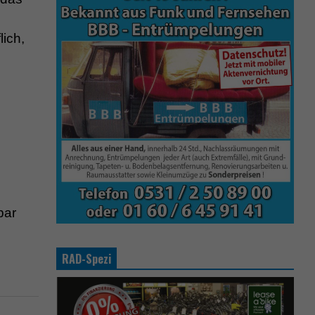
ich,
bar
RAD-Spezi