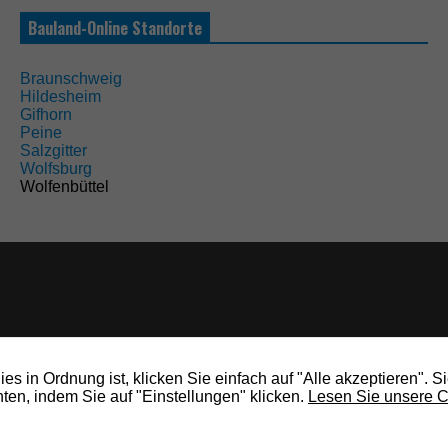
Bauland-Online Standorte
Braunschweig
Hildesheim
Gifhorn
Peine
Salzgitter
Wolfsburg
Wolfenbüttel
s in Ordnung ist, klicken Sie einfach auf "Alle akzeptieren". S
en, indem Sie auf "Einstellungen" klicken.
Lesen Sie unsere C
rights reserved.