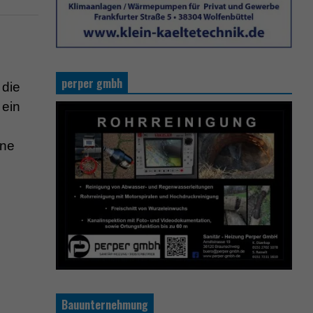
perper gmbh
 die
 ein
ine
Bauunternehmung