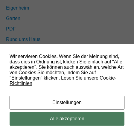
n
Eigenheim
a
l
Garten
.
S
PDF
i
e
Rund ums Haus
w
e
Schöner wohnen
r
Wir servieren Cookies. Wenn Sie der Meinung sind,
d
Sicherheit
dass dies in Ordnung ist, klicken Sie einfach auf "Alle
e
akzeptieren". Sie können auch auswählen, welche Art
n
von Cookies Sie möchten, indem Sie auf
b
"Einstellungen" klicken.
Lesen Sie unsere Cookie-
SUCHEN
e
Richtlinien
n
ö
t
i
Einstellungen
g
t
© 2019 Bauland Magazin Wolfenbüttel, Braunschweig, Peine &
,
Alle akzeptieren
d
Wolfsburg. All rights reserved.
a