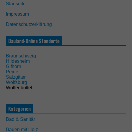
Startseite
i
e
Impressum
s
e
Datenschutzerklärung
C
o
o
Bauland-Online Standorte
k
i
e
Braunschweig
s
Hildesheim
s
Gifhorn
i
Peine
n
Salzgitter
d
Wolfsburg
n
Wolfenbüttel
i
c
h
t
Kategorien
o
p
Bad & Sanitär
t
i
Bauen mit Holz
o