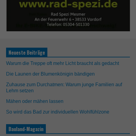
Neueste Beiträge
Warum die Treppe oft mehr Licht braucht als gedacht
Die Launen der Blumenkönigin bändigen
Zuhause zum Durchatmen: Warum junge Familien auf
N
Lehm setzen
o
t
Mähen oder mähen lassen
w
e
So wird das Bad zur individuellen Wohlfühlzone
n
d
i
Bauland-Magazin
g
D