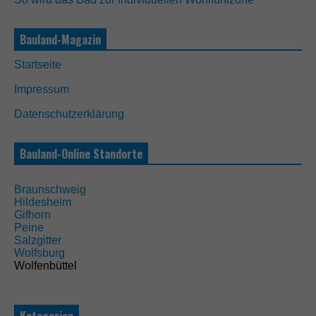
g
D
Bauland-Magazin
i
e
s
Startseite
e
C
Impressum
o
Datenschutzerklärung
o
k
i
Bauland-Online Standorte
e
s
s
Braunschweig
i
Hildesheim
n
Gifhorn
d
Peine
n
Salzgitter
i
Wolfsburg
c
Wolfenbüttel
h
t
o
p