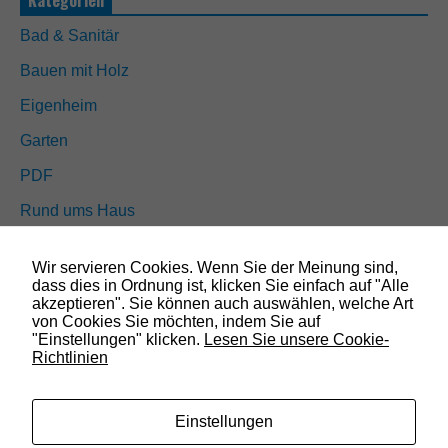
Kategorien
t
i
Bad & Sanitär
o
n
Bauen mit Holz
a
l
Eigenheim
.
S
Garten
i
e
PDF
w
e
Rund ums Haus
r
d
Schöner wohnen
e
Wir servieren Cookies. Wenn Sie der Meinung sind,
n
Sicherheit
dass dies in Ordnung ist, klicken Sie einfach auf "Alle
b
akzeptieren". Sie können auch auswählen, welche Art
e
von Cookies Sie möchten, indem Sie auf
n
"Einstellungen" klicken.
Lesen Sie unsere Cookie-
SUCHEN
ö
Richtlinien
t
i
g
t
Einstellungen
,