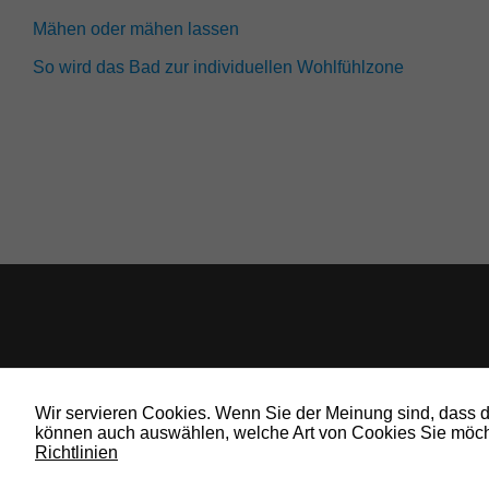
Mähen oder mähen lassen
So wird das Bad zur individuellen Wohlfühlzone
Wir servieren Cookies. Wenn Sie der Meinung sind, dass die
können auch auswählen, welche Art von Cookies Sie möcht
Richtlinien
© 2019 Bauland Magazin Wolfenbüttel, Braunschweig, Peine & Wolfsburg. All 