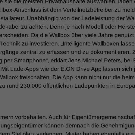
wie sie die meisten Privathaushalte auswählen, laden
lbox-Anschluss ist dem Verteilnetzbetreiber zu mel
nstallateur. Unabhängig von der Ladeleistung der Wa
adekabel zu achten. Denn je nach Modell oder Herstel
rscheiden. Da die Wallbox über viele Jahre genutzt
 Technik zu investieren. „Intelligente Wallboxen lass
rgänge zentral zu erfassen und zu dokumentieren.
per Smartphone“, erklärt Jens Michael Peters, bei
 Mit Lade-Apps wie der E.ON Drive App lassen sich 
allbox freischalten. Die App kann nicht nur die hei
 zu rund 230.000 öffentlichen Ladepunkten in Europa
tümern vorbehalten. Auch für Eigentümergemeinschaf
Wohnungseigentümer können demnach die Genehmigung
dem Stellplatz verlangen. Mieter haben ebenfalls ei