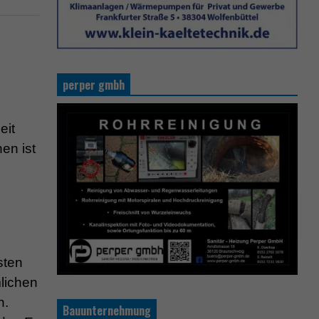
perper gmbh
eit
en ist
sten
mlichen
n.
Bauunternehmung