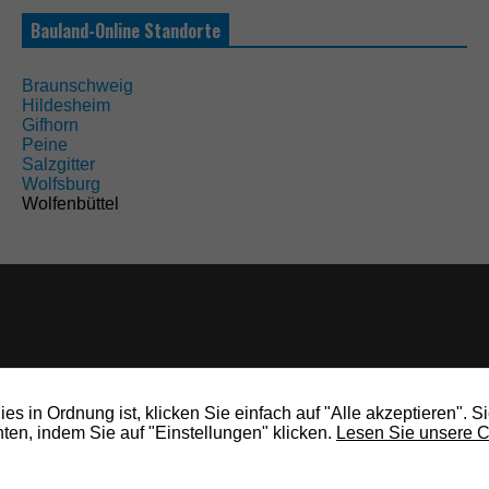
Bauland-Online Standorte
Braunschweig
Hildesheim
Gifhorn
Peine
Salzgitter
Wolfsburg
Wolfenbüttel
s in Ordnung ist, klicken Sie einfach auf "Alle akzeptieren". S
en, indem Sie auf "Einstellungen" klicken.
Lesen Sie unsere C
rights reserved.