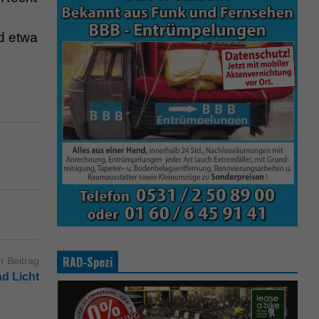
d etwa
RAD-Spezi
r Beitrag
d Licht