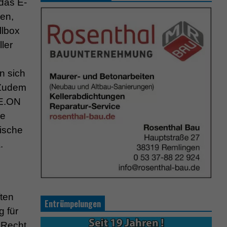
 das E-
den,
llbox
ler
en sich
 Zudem
 E.ON
je
mische
.
ten
Entrümpelungen
 für
n Recht