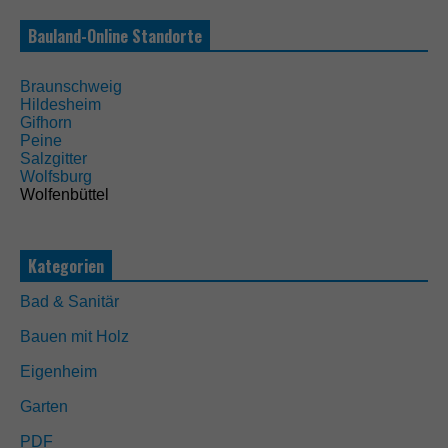
e
Bauland-Online Standorte
C
o
o
Braunschweig
k
Hildesheim
i
Gifhorn
e
Peine
s
Salzgitter
s
Wolfsburg
i
Wolfenbüttel
n
d
n
i
Kategorien
c
h
Bad & Sanitär
t
o
Bauen mit Holz
p
t
Eigenheim
i
o
Garten
n
a
PDF