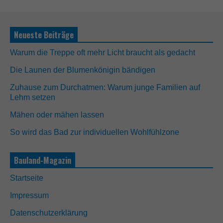
Neueste Beiträge
Warum die Treppe oft mehr Licht braucht als gedacht
Die Launen der Blumenkönigin bändigen
Zuhause zum Durchatmen: Warum junge Familien auf
Lehm setzen
N
Mähen oder mähen lassen
o
So wird das Bad zur individuellen Wohlfühlzone
t
w
e
Bauland-Magazin
n
d
i
Startseite
g
Impressum
D
i
Datenschutzerklärung
e
s