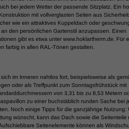
sich bei jedem Wetter der passende Sitzplatz. Ein h
Konstruktion mit vollverglasten Seiten aus Sicherhei
Dächer wie ein attraktives Kuppeldach oder geschwu
 an den persönlichen Gartenstil anzupassen. Einen
ationen gibt es etwa unter www.hoklartherm.de. Für 
n farbig in allen RAL-Tönen gestalten.
sich im Inneren nahtlos fort, beispielsweise als gem
egen oder als Treffpunkt zum Sonntagsfrühstück mit
andarddurchmessern von 3,31 bis zu 8,53 Metern od
aspavillon zu einer buchstäblich runden Sache bei j
ten. Noch einige Tipps für die ganzjährige Nutzung:
ung wünscht, kann das Dach sowie die Seitenteile 
Aufschiebbare Seitenelemente können als Windschu