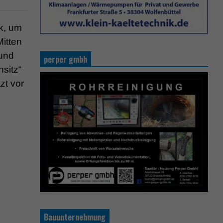
k, um
itten
 und
perper gmbh
sitz“
zt vor
Bauunternehmung