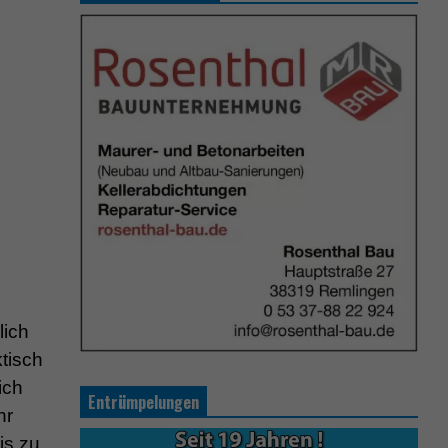
lich
ktisch
ich
Entrümpelungen
hr
is zu