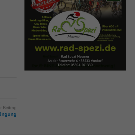
r Beitrag
jüngung