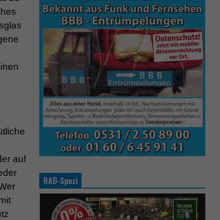
ohes
tsglas
ngene
einen
ütliche
er auf
eder
RAD-Spezi
 Wer
mit
tz