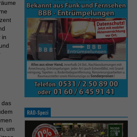
nräume
ume
ezent
nd
 in
 und
r
e das
zudem
RAD-Spezi
äumen
en, um