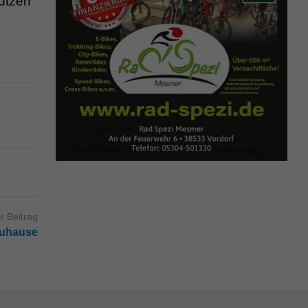
tützen
r Beitrag
Zuhause