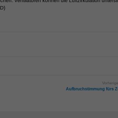
chen. Ventilatoren können die Luftzirkulation unters
JD)
Vorherige
Aufbruchstimmung fürs 