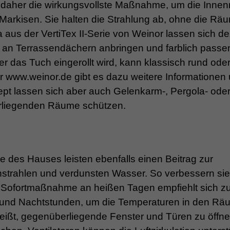
t daher die wirkungsvollste Maßnahme, um die Inne
le Markisen. Sie halten die Strahlung ab, ohne die Rä
aus der VertiTex II-Serie von Weinor lassen sich d
ch an Terrassendächern anbringen und farblich passe
r das Tuch eingerollt wird, kann klassisch rund oder
 www.weinor.de gibt es dazu weitere Informationen
pt lassen sich aber auch Gelenkarm-, Pergola- ode
erliegenden Räume schützen.
des Hauses leisten ebenfalls einen Beitrag zur
nstrahlen und verdunsten Wasser. So verbessern si
 Sofortmaßnahme an heißen Tagen empfiehlt sich 
d- und Nachtstunden, um die Temperaturen in den R
heißt, gegenüberliegende Fenster und Türen zu öffn