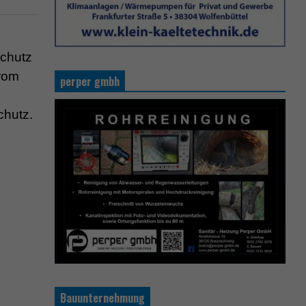
schutz
trom
perper gmbh
chutz.
Bauunternehmung