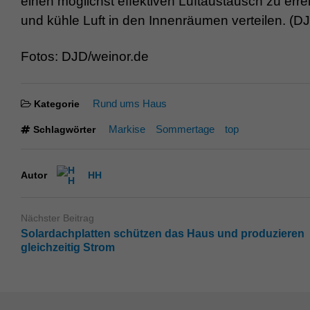
einen möglichst effektiven Luftaustausch zu errei
und kühle Luft in den Innenräumen verteilen. (D
Fotos: DJD/weinor.de
Rund ums Haus
Kategorie
Markise
Sommertage
top
Schlagwörter
Autor
HH
Nächster Beitrag
Solardachplatten schützen das Haus und produzieren
gleichzeitig Strom