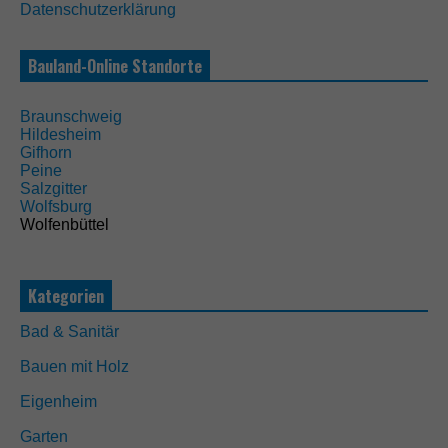
Datenschutzerklärung
s
e
C
Bauland-Online Standorte
o
o
k
Braunschweig
i
Hildesheim
e
Gifhorn
s
Peine
s
Salzgitter
i
Wolfsburg
n
Wolfenbüttel
d
n
i
c
Kategorien
h
t
Bad & Sanitär
o
p
Bauen mit Holz
t
i
Eigenheim
o
n
Garten
a