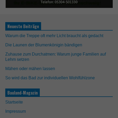
Neueste Beiträge
Warum die Treppe oft mehr Licht braucht als gedacht
Die Launen der Blumenkönigin bändigen
Zuhause zum Durchatmen: Warum junge Familien auf
Lehm setzen
N
Mähen oder mähen lassen
o
t
So wird das Bad zur individuellen Wohlfühlzone
w
e
n
Bauland-Magazin
d
i
Startseite
g
D
Impressum
i
e