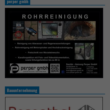
perper gmbh
Bauunternehmung