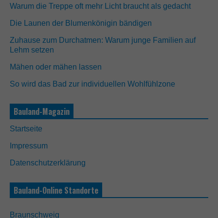
Warum die Treppe oft mehr Licht braucht als gedacht
Die Launen der Blumenkönigin bändigen
Zuhause zum Durchatmen: Warum junge Familien auf
Lehm setzen
Mähen oder mähen lassen
So wird das Bad zur individuellen Wohlfühlzone
N
o
t
Bauland-Magazin
w
e
Startseite
n
d
Impressum
i
g
Datenschutzerklärung
D
i
e
Bauland-Online Standorte
s
e
C
Braunschweig