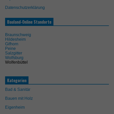
Datenschutzerklärung
N
o
t
Bauland-Online Standorte
w
e
n
Braunschweig
d
Hildesheim
i
Gifhorn
g
Peine
D
Salzgitter
i
Wolfsburg
e
Wolfenbüttel
s
e
C
o
Kategorien
o
k
Bad & Sanitär
i
e
Bauen mit Holz
s
s
Eigenheim
i
n