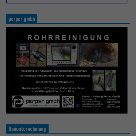
perper gmbh
Bauunternehmung