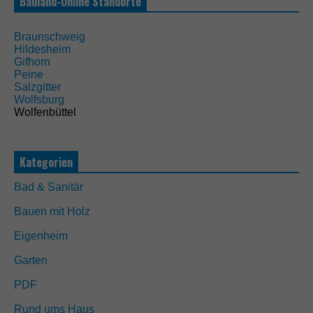
Bauland-Online Standorte
o
t
w
Braunschweig
e
Hildesheim
n
Gifhorn
d
Peine
i
Salzgitter
g
Wolfsburg
D
Wolfenbüttel
i
e
s
e
Kategorien
C
o
Bad & Sanitär
o
k
Bauen mit Holz
i
e
Eigenheim
s
s
Garten
i
n
PDF
d
n
Rund ums Haus