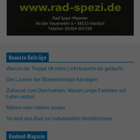
Neueste Beiträge
Warum die Treppe oft mehr Licht braucht als gedacht
Die Launen der Blumenkönigin bändigen
Zuhause zum Durchatmen: Warum junge Familien auf
Lehm setzen
Mähen oder mähen lassen
So wird das Bad zur individuellen Wohlfühlzone
Bauland-Magazin