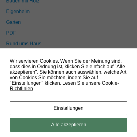
Bauen mit Holz
i
n
Eigenheim
d
n
Garten
i
c
PDF
h
t
Rund ums Haus
o
p
Schöner wohnen
t
Wir servieren Cookies. Wenn Sie der Meinung sind,
i
Sicherheit
dass dies in Ordnung ist, klicken Sie einfach auf "Alle
o
akzeptieren". Sie können auch auswählen, welche Art
n
von Cookies Sie möchten, indem Sie auf
a
"Einstellungen" klicken.
Lesen Sie unsere Cookie-
SUCHEN
l
Richtlinien
.
S
i
Einstellungen
e
w
e
© 2019 Bauland Magazin Wolfenbüttel, Braunschweig, Peine &
Alle akzeptieren
r
Wolfsburg. All rights reserved.
d
e