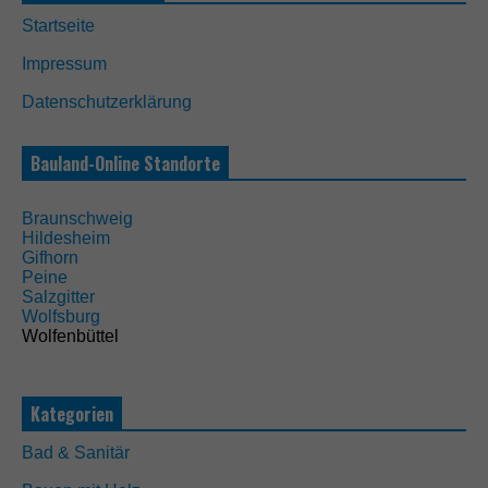
Startseite
Impressum
N
o
Datenschutzerklärung
t
w
e
Bauland-Online Standorte
n
d
i
Braunschweig
g
Hildesheim
D
Gifhorn
i
Peine
e
Salzgitter
s
Wolfsburg
e
Wolfenbüttel
C
o
o
k
Kategorien
i
e
Bad & Sanitär
s
s