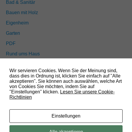
Bad & Sanitär
s
i
Bauen mit Holz
n
d
Eigenheim
n
i
Garten
c
h
PDF
t
o
Rund ums Haus
p
t
Schöner wohnen
i
Wir servieren Cookies. Wenn Sie der Meinung sind,
o
Sicherheit
dass dies in Ordnung ist, klicken Sie einfach auf "Alle
n
akzeptieren". Sie können auch auswählen, welche Art
a
von Cookies Sie möchten, indem Sie auf
l
"Einstellungen" klicken.
Lesen Sie unsere Cookie-
SUCHEN
.
Richtlinien
S
i
e
w
Einstellungen
e
r
© 2019 Bauland Magazin Wolfenbüttel, Braunschweig, Peine &
d
Alle akzeptieren