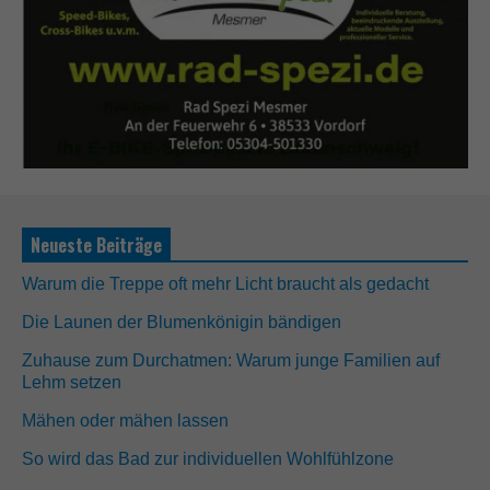
Neueste Beiträge
Warum die Treppe oft mehr Licht braucht als gedacht
Die Launen der Blumenkönigin bändigen
Zuhause zum Durchatmen: Warum junge Familien auf
Lehm setzen
Mähen oder mähen lassen
So wird das Bad zur individuellen Wohlfühlzone