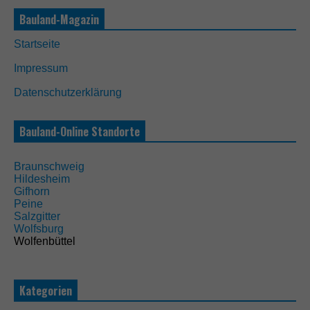
Bauland-Magazin
Startseite
N
Impressum
o
t
Datenschutzerklärung
w
e
n
Bauland-Online Standorte
d
i
g
Braunschweig
D
Hildesheim
i
Gifhorn
e
Peine
s
Salzgitter
e
Wolfsburg
C
Wolfenbüttel
o
o
k
i
Kategorien
e
s