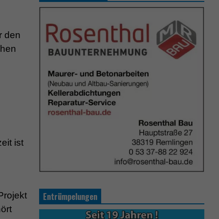
r den
ohen
it ist
Projekt
Entrümpelungen
ört