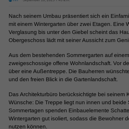
HH
September 10, 2025 7:43 a.m.
Nach seinem Umbau präsentiert sich ein Einfamil
mit einem Wintergarten über zwei Etagen. Eine 
Verglasung bis unter den Giebel scheint das Ha
Obergeschoss lädt mit seiner Aussicht zum Geni
Aus dem bestehenden Sommergarten auf einem A
zweigeschossige offene Wohnlandschaft. Vor de
über eine Außentreppe. Die Bauherren wünschten
und den freien Blick in die Gartenlandschaft.
Das Architekturbüro berücksichtigte bei seinem 
Wünsche: Die Treppe liegt nun innen und beide S
Sommertagen spenden Einbauelemente Schatten,
Wintergarten gut isoliert, sodass die Bewohn
nutzen können.