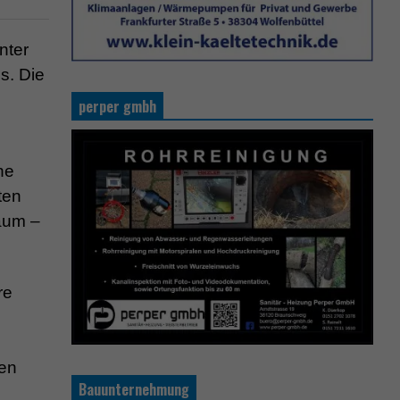
nter
s. Die
perper gmbh
ne
ten
aum –
re
gen
Bauunternehmung