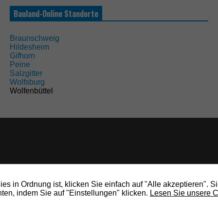
Bauland-Online Standorte
Braunschweig
Hildesheim
Gifhorn
Peine
Salzgitter
Wolfsburg
Wolfenbüttel
s in Ordnung ist, klicken Sie einfach auf "Alle akzeptieren". S
en, indem Sie auf "Einstellungen" klicken.
Lesen Sie unsere C
rights reserved.