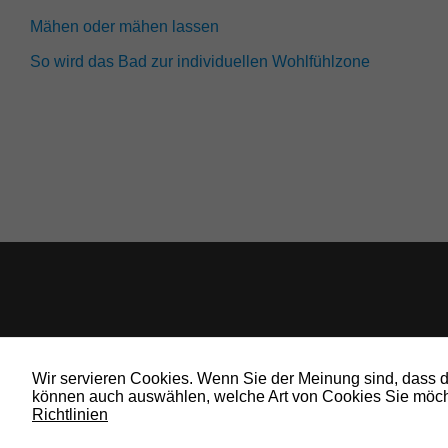
Mähen oder mähen lassen
So wird das Bad zur individuellen Wohlfühlzone
Wir servieren Cookies. Wenn Sie der Meinung sind, dass die
können auch auswählen, welche Art von Cookies Sie möcht
Richtlinien
© 2019 Bauland Magazin Wolfenbüttel, Braunschweig, Peine & Wolfsburg. All 