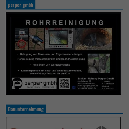
perper gmbh
Bauunternehmung