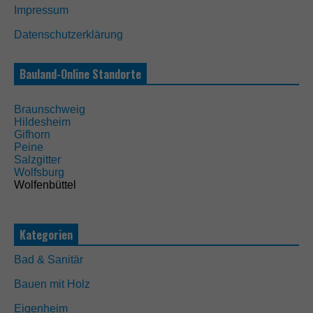
Impressum
N
Datenschutzerklärung
o
t
w
Bauland-Online Standorte
e
n
d
Braunschweig
i
Hildesheim
g
Gifhorn
D
Peine
i
Salzgitter
e
Wolfsburg
s
Wolfenbüttel
e
C
o
o
Kategorien
k
i
Bad & Sanitär
e
s
Bauen mit Holz
s
i
Eigenheim