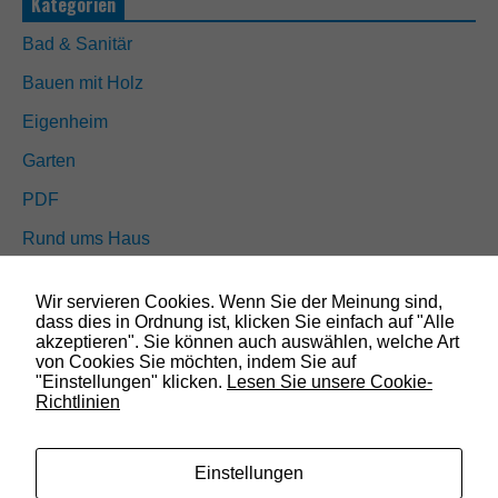
Kategorien
i
t
Bad & Sanitär
ä
t
Bauen mit Holz
u
n
Eigenheim
d
S
Garten
t
r
PDF
u
k
Rund ums Haus
t
u
Schöner wohnen
r
Wir servieren Cookies. Wenn Sie der Meinung sind,
Sicherheit
d
dass dies in Ordnung ist, klicken Sie einfach auf "Alle
e
akzeptieren". Sie können auch auswählen, welche Art
r
von Cookies Sie möchten, indem Sie auf
W
SUCHEN
"Einstellungen" klicken.
Lesen Sie unsere Cookie-
e
Richtlinien
b
s
i
Einstellungen
t
e