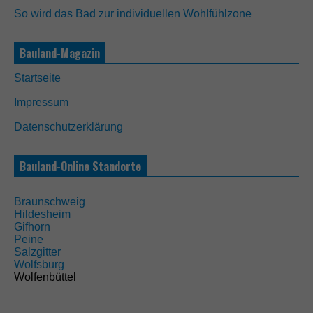
So wird das Bad zur individuellen Wohlfühlzone
Bauland-Magazin
N
Startseite
o
t
Impressum
w
e
Datenschutzerklärung
n
d
i
Bauland-Online Standorte
g
D
i
Braunschweig
e
Hildesheim
s
Gifhorn
e
Peine
C
Salzgitter
o
Wolfsburg
o
Wolfenbüttel
k
i