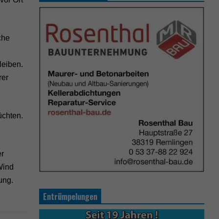
che
leiben.
rer
üchten.
er
Wind
ung.
Entrümpelungen