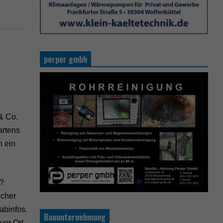
perper gmbh
& Co.
artens
h ein
n?
ücher
abinfos.
Bauunternehmung
vor Ort