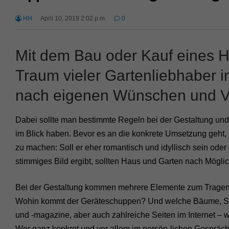
HH
April 10, 2019 2:02 p.m.
0
Mit dem Bau oder Kauf eines H
Traum vieler Gartenliebhaber in
nach eigenen Wünschen und Vo
Dabei sollte man bestimmte Regeln bei der Gestaltung un
im Blick haben. Bevor es an die konkrete Umsetzung geht, 
zu machen: Soll er eher romantisch und idyllisch sein oder
stimmiges Bild ergibt, sollten Haus und Garten nach Möglich
Bei der Gestaltung kommen mehrere Elemente zum Tragen: 
Wohin kommt der Geräteschuppen? Und welche Bäume, St
und -magazine, aber auch zahlreiche Seiten im Internet – w
Wer ganz konkret und vor allem im persön-lichen Gespräch