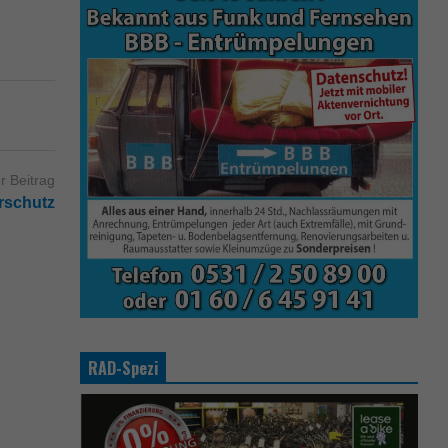
r Beitrag
urschutz
RAD-Spezi