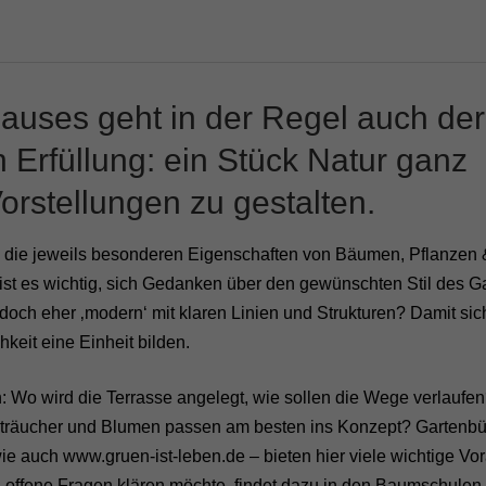
auses geht in der Regel auch der
 Erfüllung: ein Stück Natur ganz
rstellungen zu gestalten.
d die jeweils besonderen Eigenschaften von Bäumen, Pflanzen 
ist es wichtig, sich Gedanken über den gewünschten Stil des G
 doch eher ‚modern‘ mit klaren Linien und Strukturen? Damit sic
keit eine Einheit bilden.
Wo wird die Terrasse angelegt, wie sollen die Wege verlaufe
räucher und Blumen passen am besten ins Konzept? Gartenb
ie auch www.gruen-ist-leben.de – bieten hier viele wichtige Vor
 offene Fragen klären möchte, findet dazu in den Baumschulen 