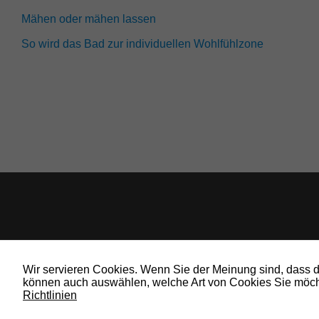
Mähen oder mähen lassen
So wird das Bad zur individuellen Wohlfühlzone
Wir servieren Cookies. Wenn Sie der Meinung sind, dass die
können auch auswählen, welche Art von Cookies Sie möcht
Richtlinien
© 2019 Bauland Magazin Wolfenbüttel, Braunschweig, Peine & Wolfsburg. All 