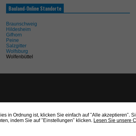
Bauland-Online Standorte
Braunschweig
Hildesheim
Gifhorn
Peine
Salzgitter
Wolfsburg
Wolfenbüttel
s in Ordnung ist, klicken Sie einfach auf "Alle akzeptieren". S
en, indem Sie auf "Einstellungen" klicken.
Lesen Sie unsere C
rights reserved.