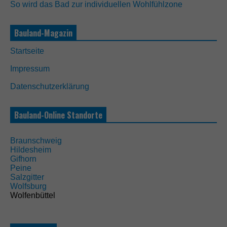
So wird das Bad zur individuellen Wohlfühlzone
Bauland-Magazin
Startseite
N
o
Impressum
t
w
Datenschutzerklärung
e
n
d
Bauland-Online Standorte
i
g
D
Braunschweig
i
Hildesheim
e
Gifhorn
s
Peine
e
Salzgitter
C
Wolfsburg
o
Wolfenbüttel
o
k
i
e