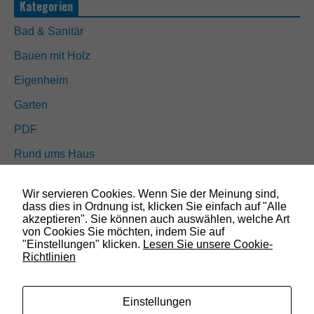
Kategorien
s
s
Bad & Sanitär
i
n
Bauen mit Holz
d
n
Eigenheim
i
c
Garten
h
t
PDF
o
p
Rund ums Haus
t
i
Schöner wohnen
o
Wir servieren Cookies. Wenn Sie der Meinung sind,
n
Sicherheit
dass dies in Ordnung ist, klicken Sie einfach auf "Alle
a
akzeptieren". Sie können auch auswählen, welche Art
l
von Cookies Sie möchten, indem Sie auf
.
SUCHEN
"Einstellungen" klicken.
Lesen Sie unsere Cookie-
S
Richtlinien
i
e
w
e
Einstellungen
r