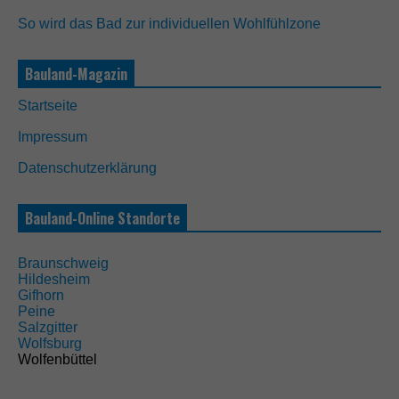
So wird das Bad zur individuellen Wohlfühlzone
Bauland-Magazin
N
Startseite
o
t
Impressum
w
e
Datenschutzerklärung
n
d
i
Bauland-Online Standorte
g
D
i
Braunschweig
e
Hildesheim
s
Gifhorn
e
Peine
C
Salzgitter
o
Wolfsburg
o
Wolfenbüttel
k
i