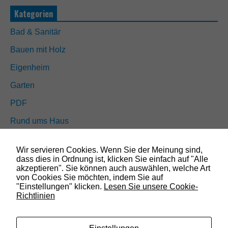
e
Kategorien
s
s
i
Bad & Sanitär
n
d
Bauen mit Holz
n
i
Eigenheim
c
Garten
h
t
PDF
o
p
Rund ums Haus
t
i
Schöner wohnen
o
n
Wir servieren Cookies. Wenn Sie der Meinung sind,
Sicherheit
a
dass dies in Ordnung ist, klicken Sie einfach auf "Alle
l
akzeptieren". Sie können auch auswählen, welche Art
.
von Cookies Sie möchten, indem Sie auf
S
SUCHEN
"Einstellungen" klicken.
Lesen Sie unsere Cookie-
i
Richtlinien
e
w
e