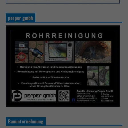
perper gmbh
Bauunternehmung