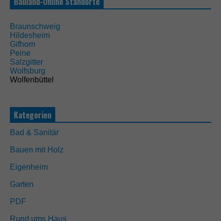
Bauland-Online Standorte
o
t
w
Braunschweig
e
Hildesheim
n
Gifhorn
d
Peine
i
Salzgitter
g
Wolfsburg
D
Wolfenbüttel
i
e
s
e
Kategorien
C
o
Bad & Sanitär
o
k
Bauen mit Holz
i
e
Eigenheim
s
s
Garten
i
n
PDF
d
n
Rund ums Haus