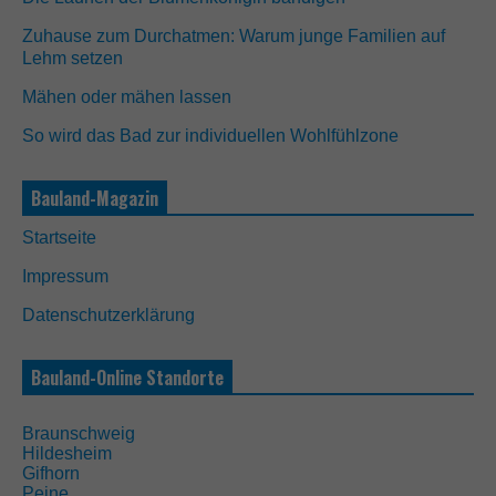
Zuhause zum Durchatmen: Warum junge Familien auf
Lehm setzen
Mähen oder mähen lassen
So wird das Bad zur individuellen Wohlfühlzone
Bauland-Magazin
Startseite
Impressum
Datenschutzerklärung
Bauland-Online Standorte
N
Braunschweig
o
Hildesheim
t
Gifhorn
w
Peine