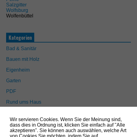
e
Salzgitter
n
Wolfsburg
d
Wolfenbüttel
i
g
D
i
Kategorien
e
s
Bad & Sanitär
e
C
Bauen mit Holz
o
o
Eigenheim
k
i
Garten
e
s
PDF
s
i
Rund ums Haus
n
d
Schöner wohnen
n
Wir servieren Cookies. Wenn Sie der Meinung sind,
i
Sicherheit
dass dies in Ordnung ist, klicken Sie einfach auf "Alle
c
akzeptieren". Sie können auch auswählen, welche Art
h
von Cookies Sie möchten, indem Sie auf