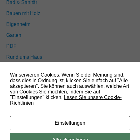
Bad & Sanitär
k
e
Bauen mit Holz
n
D
Eigenheim
a
m
Garten
i
t
PDF
w
i
Rund ums Haus
r
d
Schöner wohnen
i
Wir servieren Cookies. Wenn Sie der Meinung sind,
e
Sicherheit
dass dies in Ordnung ist, klicken Sie einfach auf "Alle
F
akzeptieren". Sie können auch auswählen, welche Art
u
von Cookies Sie möchten, indem Sie auf
n
SUCHEN
"Einstellungen" klicken.
Lesen Sie unsere Cookie-
k
Richtlinien
t
i
o
n
Einstellungen
a
l
© 2019 Bauland Magazin Wolfenbüttel, Braunschweig, Peine &
i
Alle akzeptieren