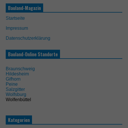
e
Bauland-Magazin
f
u
Startseite
n
k
Impressum
t
i
Datenschutzerklärung
o
n
i
Bauland-Online Standorte
e
r
t
Braunschweig
.
Hildesheim
Gifhorn
Peine
Salzgitter
S
Wolfsburg
t
Wolfenbüttel
a
t
i
s
Kategorien
t
i