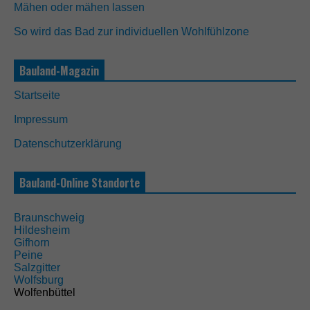
Mähen oder mähen lassen
So wird das Bad zur individuellen Wohlfühlzone
Bauland-Magazin
N
Startseite
o
t
Impressum
w
e
Datenschutzerklärung
n
d
i
Bauland-Online Standorte
g
D
i
Braunschweig
e
Hildesheim
s
Gifhorn
e
Peine
C
Salzgitter
o
Wolfsburg
o
Wolfenbüttel
k
i