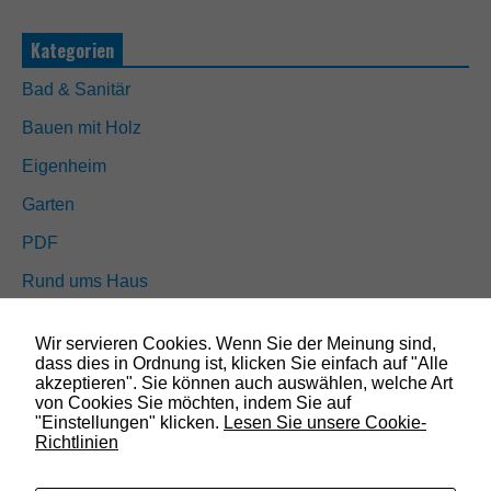
e
s
Kategorien
s
i
Bad & Sanitär
n
d
Bauen mit Holz
n
i
Eigenheim
c
h
Garten
t
o
PDF
p
t
Rund ums Haus
i
o
Schöner wohnen
n
Wir servieren Cookies. Wenn Sie der Meinung sind,
a
Sicherheit
dass dies in Ordnung ist, klicken Sie einfach auf "Alle
l
akzeptieren". Sie können auch auswählen, welche Art
.
von Cookies Sie möchten, indem Sie auf
S
"Einstellungen" klicken.
Lesen Sie unsere Cookie-
SUCHEN
i
Richtlinien
e
w
e