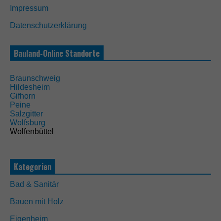
Impressum
N
Datenschutzerklärung
o
t
w
Bauland-Online Standorte
e
n
d
Braunschweig
i
Hildesheim
g
Gifhorn
D
Peine
i
Salzgitter
e
Wolfsburg
s
Wolfenbüttel
e
C
o
o
Kategorien
k
i
Bad & Sanitär
e
s
Bauen mit Holz
s
i
Eigenheim