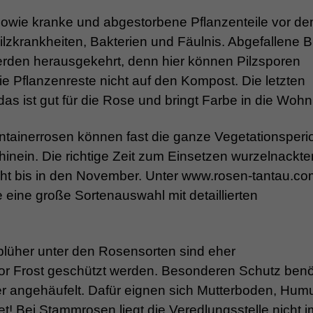
sowie kranke und abgestorbene Pflanzenteile vor d
ilzkrankheiten, Bakterien und Fäulnis. Abgefallene B
werden herausgekehrt, denn hier können Pilzsporen
e Pflanzenreste nicht auf den Kompost. Die letzten
s ist gut für die Rose und bringt Farbe in die Woh
ntainerrosen können fast die ganze Vegetationsperi
inein. Die richtige Zeit zum Einsetzen wurzelnackte
ht bis in den November. Unter www.rosen-tantau.com
e eine große Sortenauswahl mit detaillierten
lblüher unter den Rosensorten sind eher
or Frost geschützt werden. Besonderen Schutz benö
er angehäufelt. Dafür eignen sich Mutterboden, Hum
t! Bei Stammrosen liegt die Veredlungsstelle nicht i