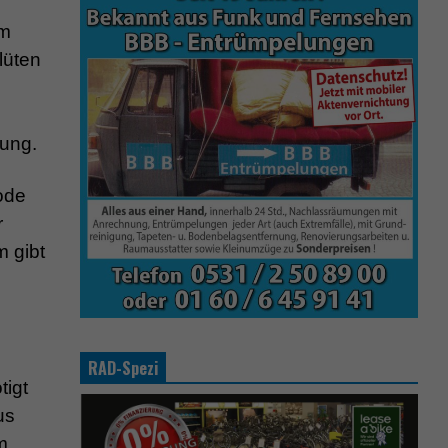
em
lüten
nung.
ode
r
 gibt
RAD-Spezi
tigt
us
m