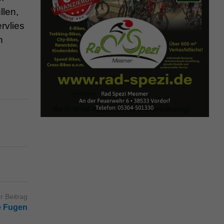
llen,
rvlies
n
r Beitrag
ne Fugen