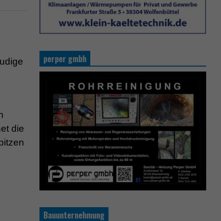
perper gmbh
eudige
m
et die
pitzen
Bauunternehmung