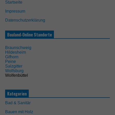
Startseite
i
e
Impressum
s
e
Datenschutzerklärung
C
o
o
Bauland-Online Standorte
k
i
e
Braunschweig
s
Hildesheim
s
Gifhorn
i
Peine
n
Salzgitter
d
Wolfsburg
n
Wolfenbüttel
i
c
h
t
Kategorien
o
p
Bad & Sanitär
t
i
Bauen mit Holz
o