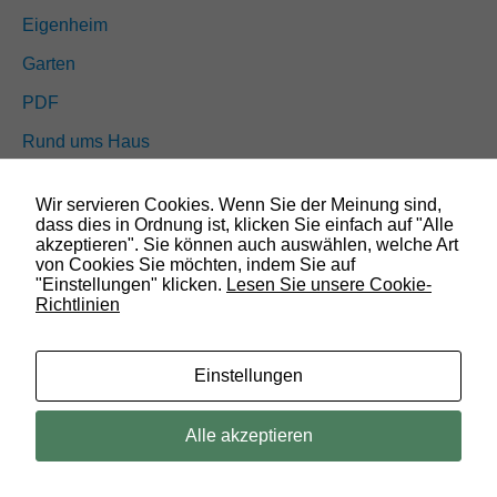
n
Eigenheim
a
l
Garten
.
S
PDF
i
e
Rund ums Haus
w
e
Schöner wohnen
r
Wir servieren Cookies. Wenn Sie der Meinung sind,
d
Sicherheit
dass dies in Ordnung ist, klicken Sie einfach auf "Alle
e
akzeptieren". Sie können auch auswählen, welche Art
n
von Cookies Sie möchten, indem Sie auf
b
SUCHEN
"Einstellungen" klicken.
Lesen Sie unsere Cookie-
e
Richtlinien
n
ö
t
Einstellungen
i
g
t
© 2019 Bauland Magazin Wolfenbüttel, Braunschweig, Peine &
Alle akzeptieren
,
Wolfsburg. All rights reserved.
d
a
m