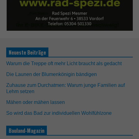
Neueste Beiträge
Warum die Treppe oft mehr Licht braucht als gedacht
Die Launen der Blumenkönigin bändigen
Zuhause zum Durchatmen: Warum junge Familien auf
N
Lehm setzen
o
t
Mähen oder mähen lassen
w
e
So wird das Bad zur individuellen Wohlfühlzone
n
d
i
Bauland-Magazin
g
D