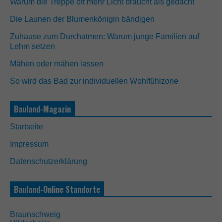
Warum die Treppe oft mehr Licht braucht als gedacht
Die Launen der Blumenkönigin bändigen
Zuhause zum Durchatmen: Warum junge Familien auf
Lehm setzen
Mähen oder mähen lassen
So wird das Bad zur individuellen Wohlfühlzone
N
o
t
Bauland-Magazin
w
e
Startseite
n
d
Impressum
i
g
Datenschutzerklärung
D
i
e
Bauland-Online Standorte
s
e
C
Braunschweig